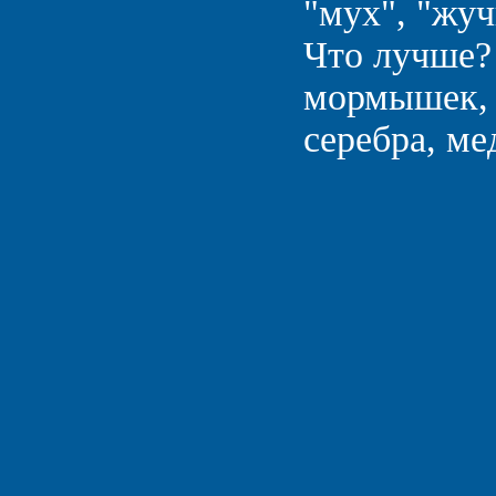
"мух", "жуч
Что лучше?
мормышек, 
серебра, ме