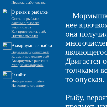
Правила рыболовства
О реках и рыбалке
Мормышкой
Статьи о рыбалке
нее крючком
Законы о рыбалке
Реки и озера
она получил
Как приготовить рыбу
Платная рыбалка
многочислен
Аквариумные рыбки
являющегос
Виды аквариумных рыб
Корма и кормление рыб
Двигается о
Аквариумные растения
Уход за аквариумом
толчками ве
О сайте
то опуская.
Информация о сайте
На главную страницу
Рыбу, веро
предмет, н