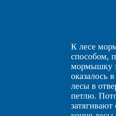
К лесе мор
способом, п
мормышку з
оказалось 
лесы в отв
петлю. Пот
затягивают 
конце лесы 