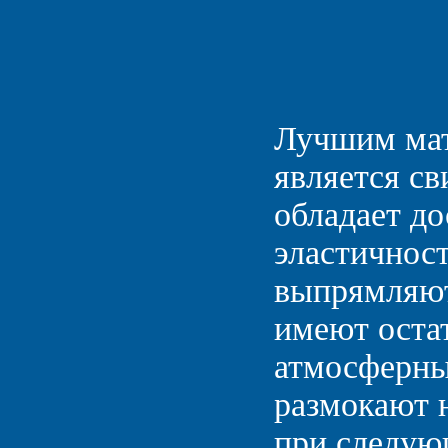
Лучшим мат
является св
обладает д
эластичнос
выпрямляют
имеют оста
атмосферны
размокают 
при следую