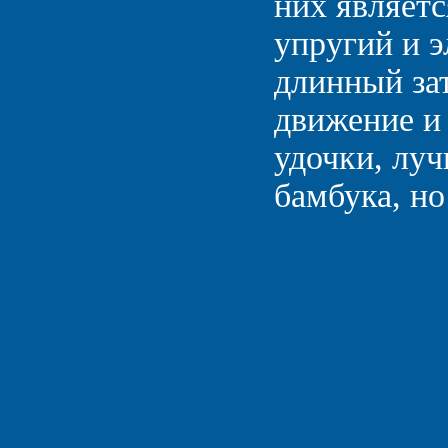
них являетс
упругий и э
длинный за
движение и 
удочки, лу
бамбука, н