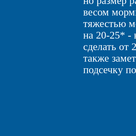
но размер р
весом морм
тяжестью м
на 20-25* -
сделать от 
также заме
подсечку п