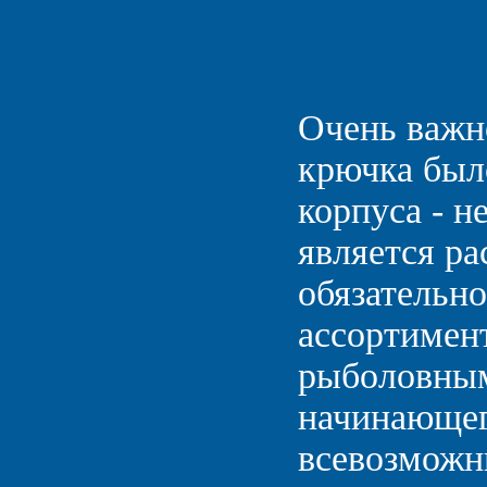
Очень важн
крючка было
корпуса - н
является ра
обязательн
ассортимен
рыболовным
начинающег
всевозможны