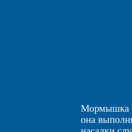
Мормышка -
она выполня
насадки слу