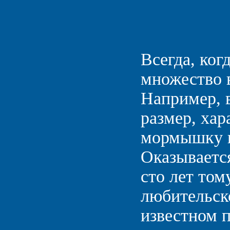
Всегда, ког
множество 
Например, 
размер, хар
мормышку и 
Оказывается
сто лет том
любительско
известном п