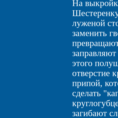
На выкройке
Шестеренку 
луженой ст
заменить гв
превращают
заправляют
этого полуш
отверстие 
припой, ко
сделать "к
круглогубце
загибают сл