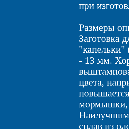
при изготов
Размеры оп
Заготовка д
"капельки" 
- 13 мм. Х
выштампова
цвета, напр
повышается 
мормышки, а
Наилучшим 
сплав из оло