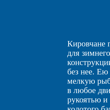
Кировчане 
для зимнег
конструкции
без нее. Е
мелкую рыбу
в любое дв
рукоятью и 
колотого ба