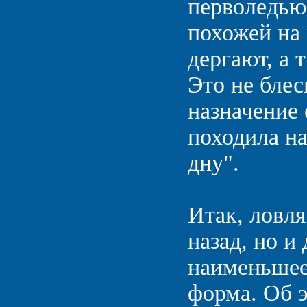
перволедью
похожей на 
дергают, а 
Это не блес
назначение 
походила н
дну".
Итак, ловля
назад, но и
наименьшее
форма. Об э