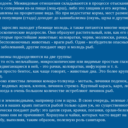
доем. Межвидовые отношения складываются в процессе отыскания 
это соперники из-за пищи (лещ-ерш), либо это хищник и его жертвы
авлены на процветание вида. Но при недостатке корма, мест размно
и популяции (стада) доходит до каннибализма (окунь, щука и други
 зарослях находит убежище молодь, а также питаются многие мир
скопические водоросли. Они образуют растительный, или, как ег
оторые простейшие животные: коловратки, черви, моллюски, рачки,
беспозвоночных животных - враги рыб. Одни - возбудители опасны
 заболеваний, другие поедают икру и молодь рыб.
низмы подразделяются на две группы:
, то есть мельчайшие, микроскопические или видимые простым глаз
двигающиеся в ней, - это рачки, коловратки, инфузории и т. п.
ли просто бентос, как чаще говорят, - животные дна. Это более кр
д.
ко известны личинки комара-толкунца - мотыль, личинки поденок,
 водяных жуков, клопов, личинок стрекоз. Крупный карась, карп, ли
ногда в очень большом количестве истребляют личинок рыб.
и земноводными, например сом и щука. В свою очередь, зеленые л
 в наших краях питается рыбой только один уж, но существенного
ически поедают рыбу: это цапля серая, крачки, поганки, орлан-бел
нию они не причиняют. Коршуны и чайки, которых часто видят на
у, выполняя, таким образом, полезную роль санитаров.