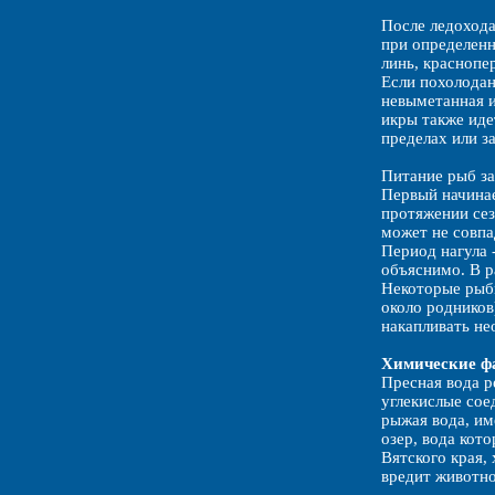
После ледохода
при определенн
линь, краснопе
Если похолодан
невыметанная ик
икры также иде
пределах или з
Питание рыб за
Первый начинае
протяжении сез
может не совпа
Период нагула 
объяснимо. В р
Некоторые рыбы
около родников
накапливать не
Химические ф
Пресная вода р
углекислые сое
рыжая вода, им
озер, вода кот
Вятского края,
вредит животн