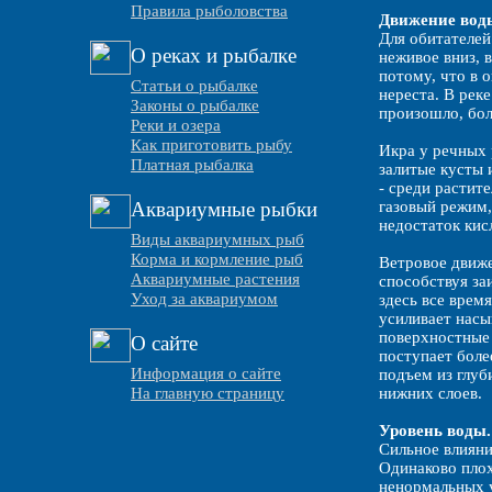
Правила рыболовства
Движение вод
Для обитателей
О реках и рыбалке
неживое вниз, 
потому, что в 
Статьи о рыбалке
нереста. В рек
Законы о рыбалке
произошло, бол
Реки и озера
Как приготовить рыбу
Икра у речных 
Платная рыбалка
залитые кусты 
- среди растите
Аквариумные рыбки
газовый режим,
недостаток кис
Виды аквариумных рыб
Корма и кормление рыб
Ветровое движе
Аквариумные растения
способствуя за
Уход за аквариумом
здесь все врем
усиливает насы
поверхностные 
О сайте
поступает боле
Информация о сайте
подъем из глуб
На главную страницу
нижних слоев.
Уровень воды.
Сильное влияни
Одинаково плох
ненормальных у