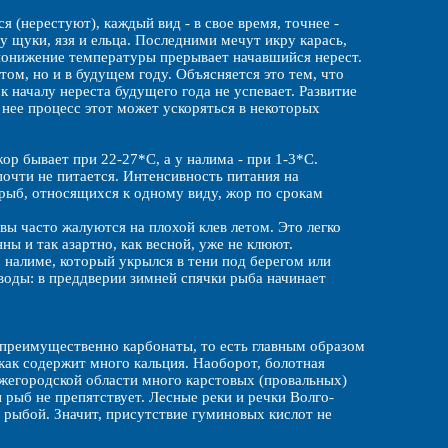
 (нерестуют), каждый вид - в свое время, точнее -
у щуки, язя и ельца. Последними мечут икру карась,
е понижение температуры прерывает начавшийся нерест.
том, но и в будущем году. Объясняется это тем, что
 к началу нереста будущего года не успевает. Развитие
 нее процесс этот может ускоряться в некоторых
ор бывает при 22-27*С, а у налима - при 1-3*С.
почти не питается. Интенсивность питания на
рыб, относящихся к одному виду, жор по срокам
вы часто жалуются на плохой клев летом. Это легко
ны и так азартно, как весной, уже не клюют.
о налиме, который укрылся в тени под берегом или
 воды: в преддверии зимней спячки рыба начинает
 преимущественно карбонаты, то есть главным образом
 как содержит много кальция. Наоборот, болотная
ижегородской области много карстовых (провальных)
и рыб не препятствует. Лесные реки и речки Волго-
 рыбой. Значит, присутствие гуминовых кислот не