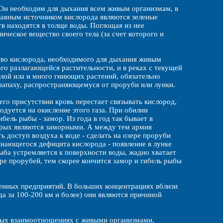
 Он необходим для дыхания всем живым организмам, в
главным источником кислорода являются зеленые
в находятся в толще воды. Поглощая из нее
ическое вещество своего тела (за счет которого и
тво кислорода, необходимого для дыхания живым
го разлагающейся растительности, и в реках с текущей
слой ила и много гниющих растений, обязательно
 запаху, распространяющемуся от проруби или лунки.
его присутствии кровь перестает связывать кислород,
одуется на окисление этого газа. При обилии
бель рыбы - замор. Из года в год так бывает в
торых являются заморными. А между тем армия
ь доступ воздуха к воде - сделать на озере проруби
инающегося дефицита кислорода - появление в лунке
рыба устремляется к поверхности воды, жадно хватает
ре прорубей, тем скорее кончится замор и гибель рыбы
нных предприятий. В больших концентрациях вблизи
да за 100-200 км и более) они являются причиной
ожных взаимоотношениях с живыми организмами,