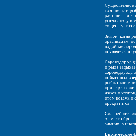
Существенное з
том числе и ры
растения - и в
углекислоту и 
существует все
Зимой, когда р
организмам, по
водой кислород
появляется дру
Сероводород дл
и рыба задыхае
сероводорода он
пойменных озер
рыболовов могл
при первых же 
жуков и клопов
ртом воздух и 
прекратится.
Сильнейшее вл
от мест сброса
зимних, а иног
Биотические 