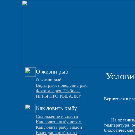
О жизни рыб
Услови
О жизни рыб
Виды рыб, поведение рыб
Фотогалерея "Рыбная"
ИГРЫ ПРО РЫБАЛКУ
Вернуться в ра
Как ловить рыбу
Снаряжение и снасти
На организм
Как ловить рыбу летом
температура, ос
Как ловить рыбу зимой
биологические,
Календарь рыболова