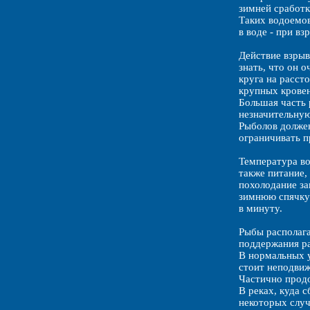
зимней сработк
Таких водоемов
в воде - при вз
Действие взрыв
знать, что он 
круга на расст
крупных кровен
Большая часть 
незначительну
Рыболов должен
ограничивать п
Температура во
также питание,
похолодание за
зимнюю спячку.
в минуту.
Рыбы располага
поддержания ра
В нормальных у
стоит неподвиж
Частично продо
В реках, куда 
некоторых случ