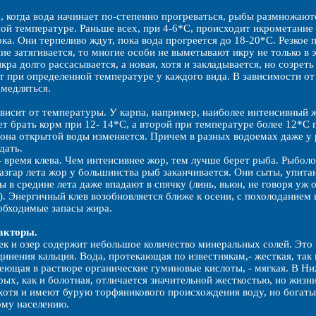
, когда вода начинает по-степенно прогреваться, рыбы размножаются
ой температуре. Раньше всех, при 4-6*С, происходит икрометание 
рка. Они терпеливо ждут, пока вода прогреется до 18-20*С. Резко
ие затягивается, то многие особи не выметывают икру не только в э
ра долго рассасывается, а новая, хотя и закладывается, но созреть
т при определенной температуре у каждого вида. В зависимости от
амедляться.
висит от температуры. У карпа, например, наиболее интенсивный ж
т брать корм при 12- 14*С, а второй при температуре более 12*С 
она открытой воды изменяется. Причем в разных водоемах даже у 
дать.
- время клева. Чем интенсивнее жор, тем лучше берет рыба. Рыболо
азгар лета жор у большинства рыб заканчивается. Они сыты, упитан
 в средине лета даже впадают в спячку (линь, вьюн, не говоря уж 
). Энергичный клев возобновляется ближе к осени, с похолоданием
обходимые запасы жира.
акторы.
ек и озер содержит небольшое количество минеральных солей. Это
динения кальция. Вода, протекающая по известнякам,- жесткая, так
еющая в растворе органические гуминовые кислоты, - мягкая. В Н
орых, как и болотная, отличается значительной жесткостью, но жизн
 хотя и имеют бурую торфяникового происхождения воду, но богаты
ому населению.