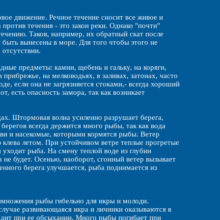
вое движение. Речное течение сносит все живое и
 против течения - это закон реки. Однако "почти"
чению. Таков, например, их обратный скат после
т быть вынесены в море. Для того чтобы этого не
 отсутствии.
дные предметы: камни, щебень и гальку, на коряги,
прибрежье, на мелководьях, в заливах, затонах, часто
оде, если она не загрязняется стоками,- всегда хороший
т, есть опасность замора, так как возникает
ах. Штормовая волна усиленно разрушает берега,
ерегов всегда держится много рыбы, так как вода
ви и насекомые, которыми кормятся рыбы. Ветер
 клева летом. При устойчивом ветре теплые прогретые
 уходит рыба. На смену теплой воде из глубин
а не будет. Осенью, наоборот, сгонный ветер вызывает
ренного берега улучшается, рыба поднимается из
азмножения рыбы гибельно для икры и молоди.
 случае развивающаяся икра и личинки оказываются в
дит при ее обсыхании. Много рыбы погибает при