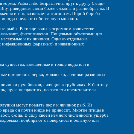
корма. Рыбы либо безразличны друг к другу (лещь-
. Внутривидовые связи более сложны и разнообразны. В
жения и т. п. возникает антагонизм. Порой борьба
е иногда поедают собственную молодь).
ные рыбы. В толще воды в огромном количестве
о называют, фитопланктон. Пищевыми объектами для
 насекомые и их личинки. Однако отдельные
х инфекционных (заразных) и инвазионных
ом существа, взвешенные в толще воды или в
упные организмы: черви, моллюски, личинки различных
 личинки ручейников, сидящие в трубочках. К бентосу
нь, щука поедают их, но зато эти представители
ягушки могут поедать икру и личинок рыб. Из
 вреда он почти нигде не приносит. Многие птицы и
охвост, скопа. В силу своей немногочисленности ущерба
 водоемах, подбирают с поверхности больную или