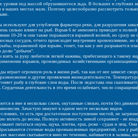
е уровня под массой обрушившегося льда. В больших и глубоких 
 в наших местах мало. Поэтому целесообразно рассмотреть только
рыве.
а используют для углубления фарватера реки, для разрушения завал
очень сильно влияет на рыб. Взрыв 6 кг аммонита приводит к полной
оянии 10-20 м они также поражаются взрывной волной, но сразу н
осных сосудов, отчего происходит внутреннее кровоизлияние, но 
рыбы, пораженной при взрыве, тонет, так как у нее разрывается п
ю долю "добычи".
 взять за руку любителя легкой наживы, прибегающего к такому ва
рименение взрывов, производимых хозяйственными организациями 
ды играет огромную роль в жизни рыб, так как от нее зависит скор
 размножение и другие проявления жизнедеятельности. Температура
гоняет рыбу в глубокие слои воды. После ледостава она скапливаетс
 Сердечная деятельность в это время ослабевает, число сокращений 
ются в яме в несколько слоев, окутанные слизью, почти без движен
вновесия. Зачастую зимуют в одном месте несколько видов.
словиях, то есть при достаточном поступлении чистой, не загряз
но вплоть до весны. Полную активность зимой сохраняют - не впад
лжают питаться окунь, щука, плотва, ерш, реже - судак и лещ. Они
сбрасываются сточные воды промышленных предприятий, сон у рыбы
аях массами скатывается вниз по течению, набивается в заливы, вх