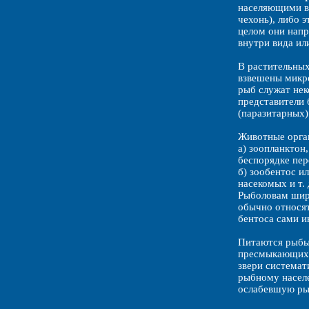
населяющими во
чехонь), либо 
целом они напр
внутри вида ил
В растительных
взвешены микро
рыб служат нек
представители 
(паразитарных)
Животные орга
а) зоопланктон
беспорядке пере
б) зообентос и
насекомых и т. 
Рыболовам широ
обычно относят
бентоса сами и
Питаются рыбы 
пресмыкающихся
звери системат
рыбному населе
ослабевшую рыб