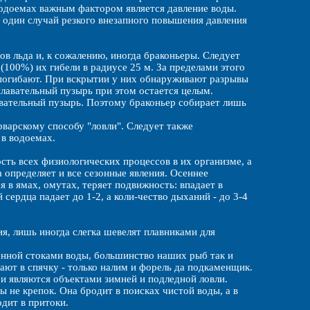
водоемах важным фактором является давление воды.
 один случай резкого внезапного повышения давления
ов льда и, к сожалению, иногда браконьеры. Следует
 (100%) их гибели в радиусе 25 м. За пределами этого
е погибают. При вскрытии у них обнаруживают разрывы
плавательный пузырь при этом остается целым.
лавательный пузырь. Поэтому браконьер собирает лишь
рварскому способу "ловли". Следует также
в водоемах.
ость всех физиологических процессов в их организме, а
 определяет и все сезонные явления. Осеннее
я в ямах, омутах, теряет подвижность: впадает в
сердца падает до 1-2, а коли-чество дыханий - до 3-4
ия, лишь иногда слегка шевелят плавниками для
ненной стоками воды, большинство наших рыб так и
ают в спячку - только налим и форель да подкаменщик.
 и являются объектами зимней и подледной ловли.
 не крепок. Она бродит в поисках чистой воды, а в
одит в притоки.