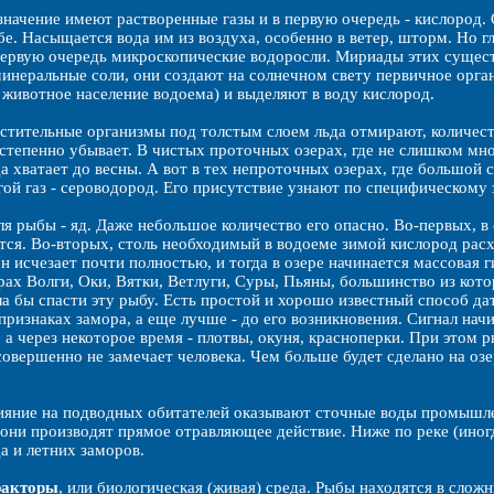
начение имеют растворенные газы и в первую очередь - кислород.
бе. Насыщается вода им из воздуха, особенно в ветер, шторм. Но 
 первую очередь микроскопические водоросли. Мириады этих сущест
минеральные соли, они создают на солнечном свету первичное орган
 животное население водоема) и выделяют в воду кислород.
астительные организмы под толстым слоем льда отмирают, количес
степенно убывает. В чистых проточных озерах, где не слишком мно
а хватает до весны. А вот в тех непроточных озерах, где большой 
гой газ - сероводород. Его присутствие узнают по специфическому
я рыбы - яд. Даже небольшое количество его опасно. Во-первых, в 
тся. Во-вторых, столь необходимый в водоеме зимой кислород расх
 исчезает почти полностью, и тогда в озере начинается массовая ги
ах Волги, Оки, Вятки, Ветлуги, Суры, Пьяны, большинство из ко
а бы спасти эту рыбу. Есть простой и хорошо известный способ дат
признаках замора, а еще лучше - до его возникновения. Сигнал нач
, а через некоторое время - плотвы, окуня, красноперки. При этом 
совершенно не замечает человека. Чем больше будет сделано на озе
ияние на подводных обитателей оказывают сточные воды промышле
 они производят прямое отравляющее действие. Ниже по реке (иног
да и летних заморов.
факторы
, или биологическая (живая) среда. Рыбы находятся в сл