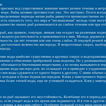
ы.
 пресных вод существенное значение имеют речное течение и ветро
в море. Рыбы активно противостоят ему. Это инстинкт. Почти всегда
определенные периоды жизни рыбы движутся преимущественно по те
е есть опасность того, что икра и "несмышленая" молодь тоже могу
ьшинство наших рыб размножаются на слабом течении или при его
рыб, как правило, тонущая, липкая; она оседает на различные подво
и водную растительность и приклеивается к ним. Молодь держится в 
льности, где нет течения или оно очень слабое. В текущей речной в
 достаточное количество кислорода. В непроточных озерах, наоборо
лорода.
ние воды наиболее существенно в крупных озерах и водохранилищ
илению и обмелению прибрежной зоны водоема. Но у размываемых б
я обогащается биогенными веществами, а из почвы вымываются чер
щение воды кислоро-дом, но охлаждает ее и приводит к ухудшению
слои воды сдуваются от одного берега к другому. С ними обычно и
е холодная и более бедная кислородом. Клева у наветренного берег
ины более теплой воды, еще не успевшей охладиться. Клев у навет
е на рыб оказывает его неустойчивость. Колебание его в период р
о, если упадет вода в это время или поднимется. И в том и другом
словиях и массами гибнут. Особенно большой отход икры происхо