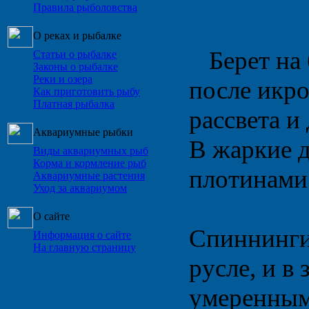
Правила рыболовства
О реках и рыбалке
Берет на 
Статьи о рыбалке
Законы о рыбалке
Реки и озера
после икро
Как приготовить рыбу
Платная рыбалка
рассвета и
Аквариумные рыбки
В жаркие д
Виды аквариумных рыб
Корма и кормление рыб
плотинами 
Аквариумные растения
Уход за аквариумом
О сайте
Спиннингис
Информация о сайте
На главную страницу
русле, и в
умеренным