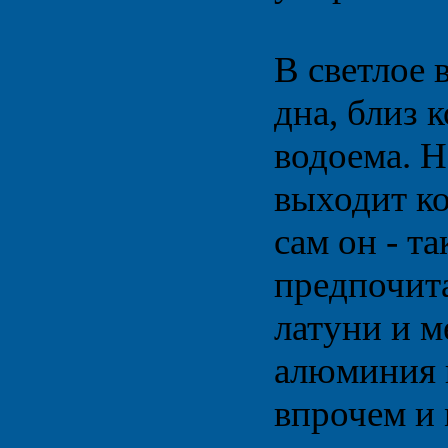
В светлое 
дна, близ 
водоема. Н
выходит к
сам он - та
предпочита
латуни и м
алюминия 
впрочем и 