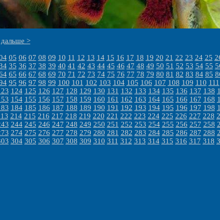
дальше >
04
05
06
07
08
09
10
11
12
13
14
15
16
17
18
19
20
21
22
23
24
25
2
34
35
36
37
38
39
40
41
42
43
44
45
46
47
48
49
50
51
52
53
54
55
5
64
65
66
67
68
69
70
71
72
73
74
75
76
77
78
79
80
81
82
83
84
85
8
94
95
96
97
98
99
100
101
102
103
104
105
106
107
108
109
110
111
123
124
125
126
127
128
129
130
131
132
133
134
135
136
137
138
153
154
155
156
157
158
159
160
161
162
163
164
165
166
167
168
183
184
185
186
187
188
189
190
191
192
193
194
195
196
197
198
213
214
215
216
217
218
219
220
221
222
223
224
225
226
227
228
243
244
245
246
247
248
249
250
251
252
253
254
255
256
257
258
273
274
275
276
277
278
279
280
281
282
283
284
285
286
287
288
303
304
305
306
307
308
309
310
311
312
313
314
315
316
317
318