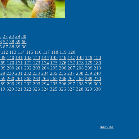
6
27
28
29
30
6
57
58
59
60
6
87
88
89
90
112
113
114
115
116
117
118
119
120
139
140
141
142
143
144
145
146
147
148
149
150
169
170
171
172
173
174
175
176
177
178
179
180
199
200
201
202
203
204
205
206
207
208
209
210
229
230
231
232
233
234
235
236
237
238
239
240
259
260
261
262
263
264
265
266
267
268
269
270
289
290
291
292
293
294
295
296
297
298
299
300
319
320
321
322
323
324
325
326
327
328
329
330
наверх