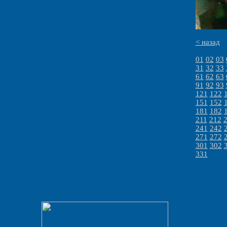
< назад
01
02
03
31
32
33
61
62
63
91
92
93
121
122
151
152
181
182
211
212
241
242
271
272
301
302
331