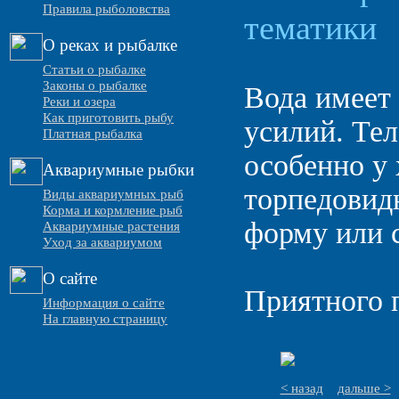
Правила рыболовства
тематики
О реках и рыбалке
Статьи о рыбалке
Законы о рыбалке
Вода имеет
Реки и озера
Как приготовить рыбу
усилий. Тел
Платная рыбалка
особенно у
Аквариумные рыбки
торпедовид
Виды аквариумных рыб
Корма и кормление рыб
форму или с
Аквариумные растения
Уход за аквариумом
О сайте
Приятного 
Информация о сайте
На главную страницу
< назад
дальше >