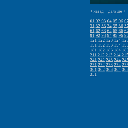
< назад
дальше >
01
02
03
04
05
06
0
31
32
33
34
35
36
3
61
62
63
64
65
66
6
91
92
93
94
95
96
9
121
122
123
124
12
151
152
153
154
15
181
182
183
184
18
211
212
213
214
21
241
242
243
244
24
271
272
273
274
27
301
302
303
304
30
331