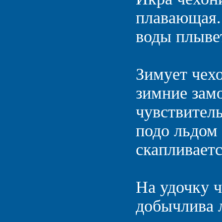
плавающая. 
воды плыве
Зимует чехо
зимние зам
чувствитель
подо льдом 
скапливаетс
На удочку ч
добычлива л