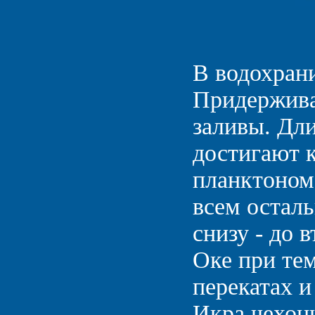
В водохран
Придержива
заливы. Дл
достигают к
планктоном
всем остал
снизу - до 
Оке при тем
перекатах и
Икра чехони