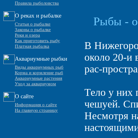
Правила рыболовства
О реках и рыбалке
Рыбы - 
Статьи о рыбалке
Законы о рыбалке
Реки и озера
Как приготовить рыбу
В Нижегоро
Платная рыбалка
около 20-и
Аквариумные рыбки
рас-простр
Виды аквариумных рыб
Корма и кормление рыб
Аквариумные растения
Уход за аквариумом
Тело у них
О сайте
чешуей. Спи
Информация о сайте
На главную страницу
Несмотря н
настоящими