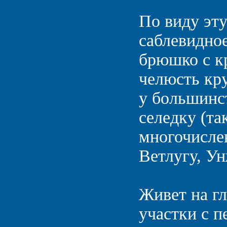
По виду эту
саблевидное
брюшко с к
челюсть кру
у большинс
селедку (та
многочислен
Ветлугу, Ун
Живет на г
участки с п