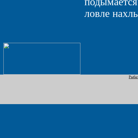
подымается
ловле нахлы
Рыбал