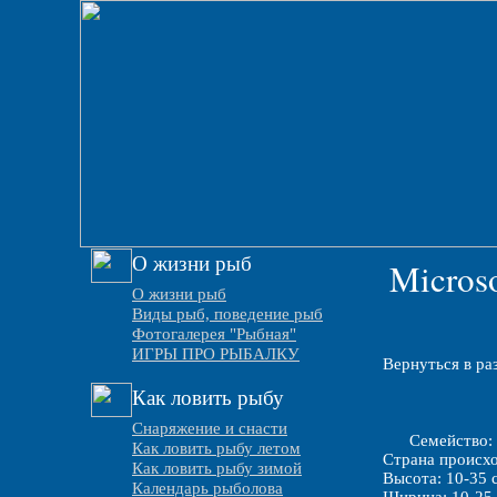
О жизни рыб
Micros
О жизни рыб
Виды рыб, поведение рыб
Фотогалерея "Рыбная"
ИГРЫ ПРО РЫБАЛКУ
Вернуться в ра
Как ловить рыбу
Снаряжение и снасти
Cемейство: 
Как ловить рыбу летом
Страна происх
Как ловить рыбу зимой
Высота: 10-35 
Календарь рыболова