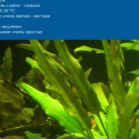
 см
нь слабое - сильное
8-30 *C
: очень мягкая - жесткая
: медленно
ания: очень простые