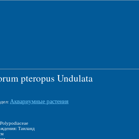
orum pteropus Undulata
Аквариумные растения
здел:
Polypodiaceae
ождения: Таиланд
см