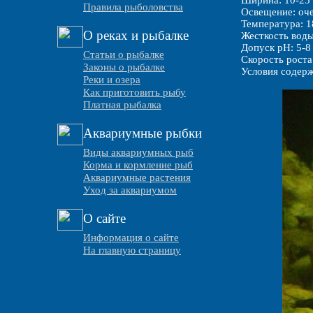
Ширина: 10-25
Правила рыболовства
Освещение: оче
Температура: 1
О реках и рыбалке
Жесткость воды
Допуск pH: 5-8
Статьи о рыбалке
Скорость роста
Законы о рыбалке
Условия содерж
Реки и озера
Как приготовить рыбу
Платная рыбалка
Аквариумные рыбки
Виды аквариумных рыб
Корма и кормление рыб
Аквариумные растения
Уход за аквариумом
О сайте
Информация о сайте
На главную страницу