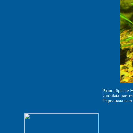
Разнообразие M
Undulata расте
Первоначально 